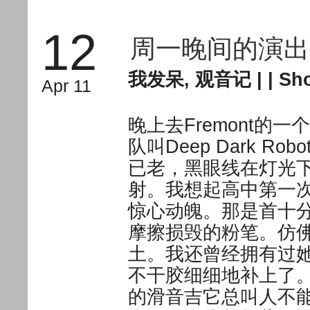
12
周一晚间的演出
我发呆
,
观音记
| |
Sho
Apr 11
晚上去Fremont的一个
队叫Deep Dark 
已老，黑眼线在灯光
射。我想起高中第一次
惊心动魄。那是首十
摩擦损毁的粉笔。仿
土。我还曾经拥有过
不干胶细细地补上了
的滑音吉它总叫人不