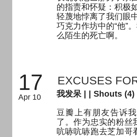
的指责和怀疑：积极
轻蔑地悖离了我们眼
巧克力作坊中的“他”
么陌生的死亡啊。
17
EXCUSES FOR
我发呆
| |
Shouts (4)
Apr 10
豆瓣上有朋友告诉
了。作为忠实的粉丝
吭哧吭哧跑去芝加哥