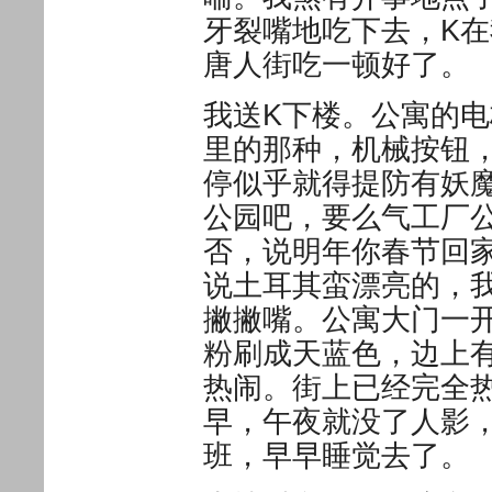
牙裂嘴地吃下去，K
唐人街吃一顿好了。
我送K下楼。公寓的
里的那种，机械按钮
停似乎就得提防有妖
公园吧，要么气工厂
否，说明年你春节回
说土耳其蛮漂亮的，
撇撇嘴。公寓大门一
粉刷成天蓝色，边上
热闹。街上已经完全
早，午夜就没了人影
班，早早睡觉去了。