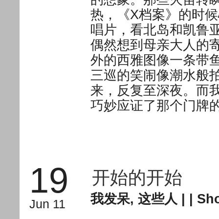
热，《X档案》的时
唱片，看北岛和凯鲁
偶然想到母亲大人的
外的西雅图像一条带
三巡的笑闹像潮水般
来，反复至深夜。而
巧妙应证了那个门牌
19
开始的开始
我发呆
,
这些人
| |
Sho
Jun 11