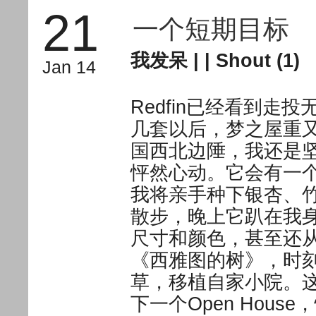
21
一个短期目标
我发呆
| |
Shout (1)
Jan 14
Redfin已经看到
几套以后，梦之屋重
国西北边陲，我还是
怦然心动。它会有一
我将亲手种下银杏、
散步，晚上它趴在我
尺寸和颜色，甚至还
《西雅图的树》，时
草，移植自家小院。
下一个Open Hou