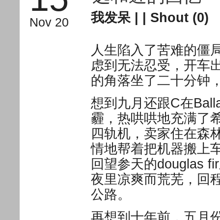
我发呆
| |
Shout (0)
Nov 20
人生陷入了苦难的僵
虑到无法忍受，开车出
的角落坐了二十分钟
想到九月还跟C在Bal
霾，热哄哄地充满了希望
四轨机，卖家住在森
情地帮着把机器搬上
回望参天的douglas 
夜里凉爽而荒芜，回
公路。
再想到十年前，五月