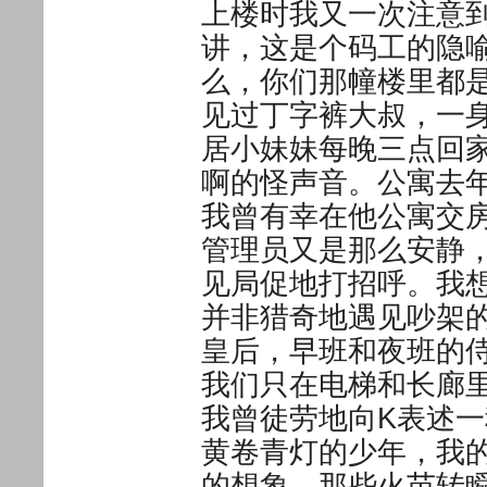
上楼时我又一次注意到
讲，这是个码工的隐喻，4
么，你们那幢楼里都
见过丁字裤大叔，一
居小妹妹每晚三点回
啊的怪声音。公寓去
我曾有幸在他公寓交
管理员又是那么安静
见局促地打招呼。我
并非猎奇地遇见吵架
皇后，早班和夜班的
我们只在电梯和长廊
我曾徒劳地向K表述
黄卷青灯的少年，我
的想象。那些火苗转