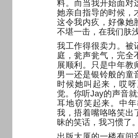
料。而当我开始面对
她亲自指导的时候，
这令我内疚，好像她
不堪一击，在我们肤
我工作得很卖力。被
庭，瓮声瓮气，完全
展顺利。只是中年教
男一还是银铃般的童
时候她叫起来，哎呀
觉。你听Jay的声音
耳地窃笑起来。中年
我，捂着嘴咯咯笑出
昧的笑话，我习惯了
出版大厦的一楼有间