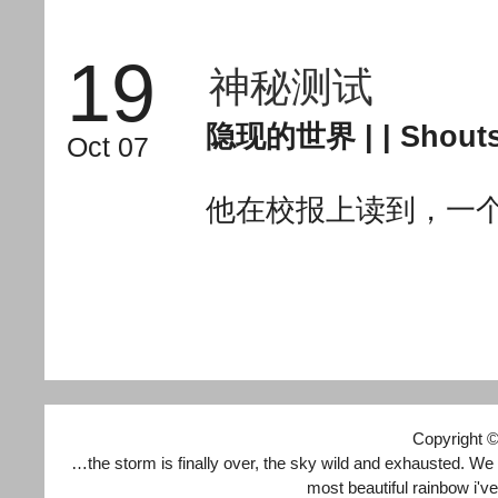
19
神秘测试
隐现的世界
| |
Shouts
Oct 07
他在校报上读到，一
Copyright 
…the storm is finally over, the sky wild and exhausted. We
most beautiful rainbow i'v