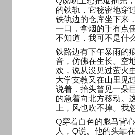
Q说晚上想把烟抽完
的铁轨，它秘密地穿
铁轨边的仓库坐下来
一口，拿烟的手有点
不知道，我可不是什
铁路边有下午暴雨的
音，仿佛在生长。空
欢，说从没见过萤火
大学支教又在山里见
说着，抬头瞥见一朵
的急着向北方移动。
上，风也吹不掉。我
Q穿着白色的彪马背
人，Q说。他的头靠